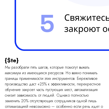
info@ruqi.ru
+7 499 647 50 49
Политика конфиденциальности
ООО "Платформенные Решения"
ИНН: 7733440492
ОГРН: 1247700196094
Юридический адрес: 125371, город Москва,
Волоколамское ш, д. 116, помещ. 439
{$te}
Мы разобрали пять шагов, которые помогут выжать
максимум из имеющихся ресурсов. Но важно понимать
границы применимости этих инструментов. Бережливое
производство даст +25% к эффективности, перекрестное
обучение закроет часть пустующих мест, автоматизация
снизит зависимость от людей. Однако полностью
заменить 20% отсутствующих сотрудников одной лишь
оптимизацией невозможно — особенно если речь идет о