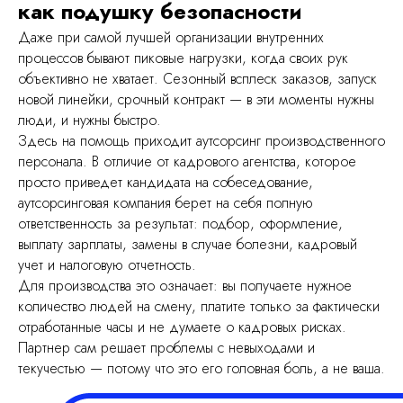
как подушку безопасности
Даже при самой лучшей организации внутренних
процессов бывают пиковые нагрузки, когда своих рук
объективно не хватает. Сезонный всплеск заказов, запуск
новой линейки, срочный контракт — в эти моменты нужны
люди, и нужны быстро.
Здесь на помощь приходит аутсорсинг производственного
персонала. В отличие от кадрового агентства, которое
просто приведет кандидата на собеседование,
Читать
аутсорсинговая компания берет на себя полную
ответственность за результат: подбор, оформление,
выплату зарплаты, замены в случае болезни, кадровый
учет и налоговую отчетность.
Для производства это означает: вы получаете нужное
Решим похожую
количество людей на смену, платите только за фактически
отработанные часы и не думаете о кадровых рисках.
задачу в вашей
Партнер сам решает проблемы с невыходами и
текучестью — потому что это его головная боль, а не ваша.
компании