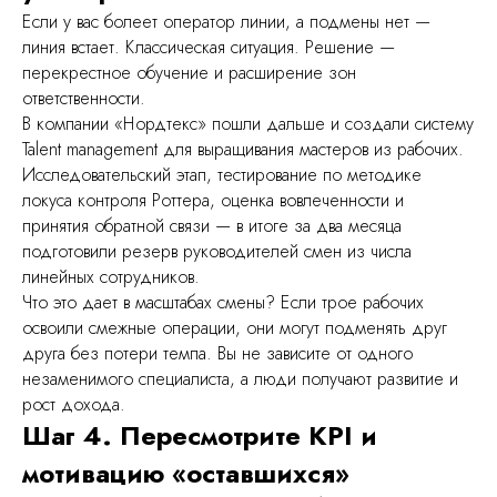
Если у вас болеет оператор линии, а подмены нет —
линия встает. Классическая ситуация. Решение —
перекрестное обучение и расширение зон
ответственности.
В компании «Нордтекс» пошли дальше и создали систему
Talent management для выращивания мастеров из рабочих.
Исследовательский этап, тестирование по методике
локуса контроля Роттера, оценка вовлеченности и
принятия обратной связи — в итоге за два месяца
подготовили резерв руководителей смен из числа
линейных сотрудников.
Что это дает в масштабах смены? Если трое рабочих
уск, легко масштабировать под
освоили смежные операции, они могут подменять друг
друга без потери темпа. Вы не зависите от одного
 и низкая текучка
незаменимого специалиста, а люди получают развитие и
омии на инфраструктуре
рост дохода.
Шаг 4. Пересмотрите KPI и
мотивацию «оставшихся»