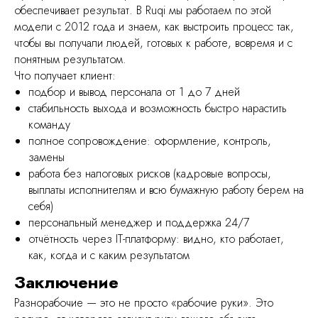
обеспечивает результат. В Ruqi мы работаем по этой
Цены
модели с 2012 года и знаем, как выстроить процесс так,
чтобы вы получали людей, готовых к работе, вовремя и с
Персонал
понятным результатом.
Частые вопросы
Что получает клиент:
подбор и вывод персонала от 1 до 7 дней
Рассчитать стоимость
стабильность выхода и возможность быстро нарастить
Блог
команду
полное сопровождение: оформление, контроль,
Контакты
замены
info@ruqi.ru
работа без налоговых рисков (кадровые вопросы,
выплаты исполнителям и всю бумажную работу берем на
+7 499 647 50 49
себя)
персональный менеджер и поддержка 24/7
Политика конфиденциальности
отчётность через IT-платформу: видно, кто работает,
как, когда и с каким результатом
ООО "Платформенные Решения"
ИНН: 7733440492
ОГРН: 1247700196094
Заключение
Юридический адрес: 125371, город Москва,
Волоколамское ш, д. 116, помещ. 439
Разнорабочие — это не просто «рабочие руки». Это