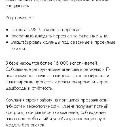
компании
специалисты.
Оставьте заявку, быстро подберем
Ruqi помогает:
лучшее решение!
закрывать 98 % заявок на персонал;
оперативно выводить персонал за считанные дни;
масштабировать команды под сезонные и проектные
задачи.
Расскажите нам, как мы
В базе находятся более 16 000 исполнителей.
можем вам помочь
Собственные рекрутинговые агентства в регионах и IT-
платформа позволяют планировать, контролировать и
анализировать процессы в реальном времени через
дашборды и отчётность.
Компания строит работу на принципах прозрачности,
гибкости и технологичности: клиент получает полный
контроль, официальное оформление, соблюдение
налоговых требований и устойчивую операционную
Получить консультацию
модель без рисков.