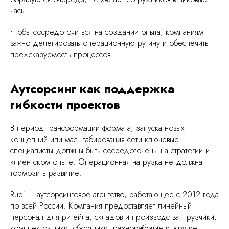
часы.
Чтобы сосредоточиться на создании опыта, компаниям
важно делегировать операционную рутину и обеспечить
предсказуемость процессов.
Аутсорсинг как поддержка
гибкости проектов
В период трансформации формата, запуска новых
Читать
концепций или масштабирования сети ключевые
специалисты должны быть сосредоточены на стратегии и
клиентском опыте. Операционная нагрузка не должна
тормозить развитие.
Ruqi — аутсорсинговое агентство, работающее с 2012 года
Решим похожую
по всей России. Компания предоставляет линейный
задачу в вашей
персонал для ритейла, складов и производства: грузчики,
комплектовщики, сборщики, разнорабочие и другие