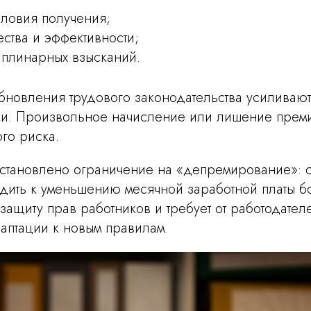
словия получения;
ества и эффективности;
плинарных взысканий.
бновления трудового законодательства усиливают
ии. Произвольное начисление или лишение преми
го риска.
становлено ограничение на «депремирование»: 
дить к уменьшению месячной заработной платы б
 защиту прав работников и требует от работодате
аптации к новым правилам.