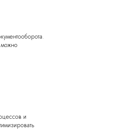
кументооборота.
 можно
оцессов и
тимизировать