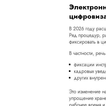
Электронн
цифровиз
В 2026 году рас
Ряд процедур, р
фиксировать в ц
В частности, речь
фиксации инстр
кадровых увед
других внутре
Это изменение н
упрощение хране
рабочее время и 