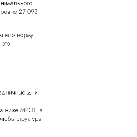
инимального
уровне 27 093
авшего норму
 это
аздничные дни.
ка ниже МРОТ, а
чтобы структура