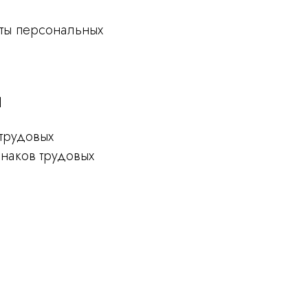
иты персональных
й
трудовых
знаков трудовых