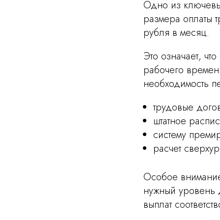
Одно из ключевы
размера оплаты т
рубля в месяц.
Это означает, чт
рабочего времени
необходимость пе
трудовые дого
штатное распи
систему преми
расчет сверху
Особое внимание 
нужный уровень д
выплат соответст