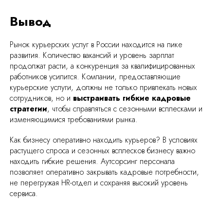
уск, легко масштабировать под
Вывод
 и низкая текучка
омии на инфраструктуре
Рынок курьерских услуг в России находится на пике
развития. Количество вакансий и уровень зарплат
продолжат расти, а конкуренция за квалифицированных
работников усилится. Компании, предоставляющие
курьерские услуги, должны не только привлекать новых
сотрудников, но и
выстраивать гибкие кадровые
стратегии
, чтобы справляться с сезонными всплесками и
изменяющимися требованиями рынка.
Как бизнесу оперативно находить курьеров? В условиях
растущего спроса и сезонных всплесков бизнесу важно
находить гибкие решения. Аутсорсинг персонала
позволяет оперативно закрывать кадровые потребности,
не перегружая HR-отдел и сохраняя высокий уровень
сервиса.