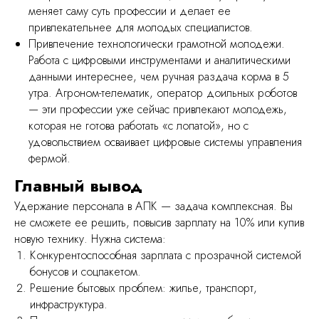
меняет саму суть профессии и делает ее
привлекательнее для молодых специалистов.
Политика конфиденциальности
Привлечение технологически грамотной молодежи.
Работа с цифровыми инструментами и аналитическими
ООО "Платформенные Решения"
ИНН: 7733440492
данными интереснее, чем ручная раздача корма в 5
ОГРН: 1247700196094
Юридический адрес: 125371, город Москва,
утра. Агроном-телематик, оператор доильных роботов
Волоколамское ш, д. 116, помещ. 439
— эти профессии уже сейчас привлекают молодежь,
которая не готова работать «с лопатой», но с
удовольствием осваивает цифровые системы управления
фермой.
Главный вывод
Удержание персонала в АПК — задача комплексная. Вы
не сможете ее решить, повысив зарплату на 10% или купив
новую технику. Нужна система:
Конкурентоспособная зарплата с прозрачной системой
бонусов и соцпакетом.
Решение бытовых проблем: жилье, транспорт,
инфраструктура.