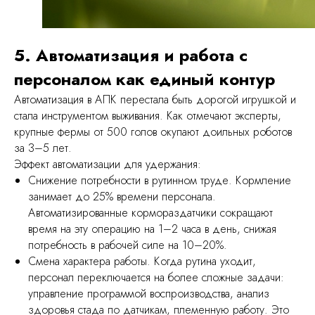
5. Автоматизация и работа с
персоналом как единый контур
Меню
Автоматизация в АПК перестала быть дорогой игрушкой и
стала инструментом выживания. Как отмечают эксперты,
О сервисе
крупные фермы от 500 голов окупают доильных роботов
Цены
за 3–5 лет.
Эффект автоматизации для удержания:
Персонал
Снижение потребности в рутинном труде. Кормление
Частые вопросы
занимает до 25% времени персонала.
Автоматизированные кормораздатчики сокращают
Рассчитать стоимость
время на эту операцию на 1–2 часа в день, снижая
Блог
потребность в рабочей силе на 10–20%.
Смена характера работы. Когда рутина уходит,
Контакты
персонал переключается на более сложные задачи:
info@ruqi.ru
управление программой воспроизводства, анализ
здоровья стада по датчикам, племенную работу. Это
+7 499 647 50 49