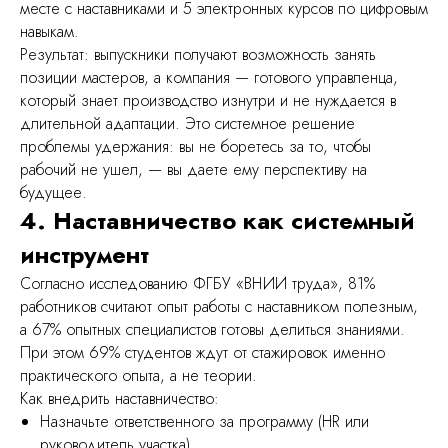
месте с наставниками и 5 электронных курсов по цифровым
навыкам.
Результат: выпускники получают возможность занять
позиции мастеров, а компания — готового управленца,
который знает производство изнутри и не нуждается в
длительной адаптации. Это системное решение
проблемы удержания: вы не боретесь за то, чтобы
рабочий не ушел, — вы даете ему перспективу на
будущее.
4. Наставничество как системный
уск, легко масштабировать под
инструмент
 и низкая текучка
Согласно исследованию ФГБУ «ВНИИ труда», 81%
омии на инфраструктуре
работников считают опыт работы с наставником полезным,
а 67% опытных специалистов готовы делиться знаниями.
При этом 69% студентов ждут от стажировок именно
практического опыта, а не теории.
Как внедрить наставничество:
Назначьте ответственного за программу (HR или
руководитель участка)