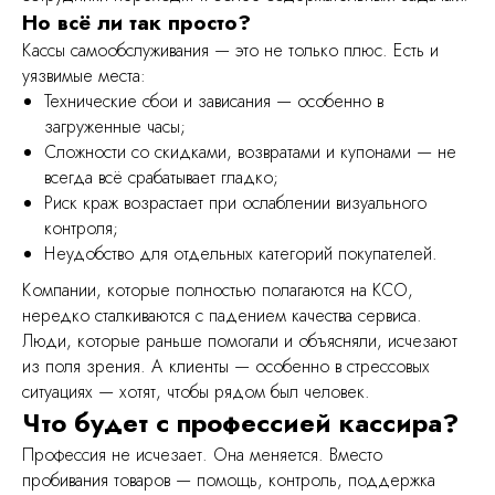
Но всё ли так просто?
Кассы самообслуживания — это не только плюс. Есть и
уязвимые места:
Технические сбои и зависания — особенно в
загруженные часы;
Сложности со скидками, возвратами и купонами — не
всегда всё срабатывает гладко;
Меню
Риск краж возрастает при ослаблении визуального
контроля;
О сервисе
Неудобство для отдельных категорий покупателей.
Цены
Компании, которые полностью полагаются на КСО,
Персонал
нередко сталкиваются с падением качества сервиса.
Люди, которые раньше помогали и объясняли, исчезают
Частые вопросы
из поля зрения. А клиенты — особенно в стрессовых
Рассчитать стоимость
ситуациях — хотят, чтобы рядом был человек.
Что будет с профессией кассира?
Блог
Профессия не исчезает. Она меняется. Вместо
Контакты
пробивания товаров — помощь, контроль, поддержка