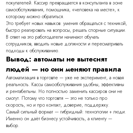
info@ruqi.ru
покупателей. Кассир превращается в консультанта в зоне
самообслуживания, помощника, «человека на месте», к
+7 499 647 50 49
которому можно обратиться.
Это требует новых навыков: умения обращаться с техникой,
Политика конфиденциальности
быстро реагировать на вопросы, решать спорные ситуации.
В ответ на это работодатели начинают обучать
ООО "Платформенные Решения"
ИНН: 7733440492
сотрудников, вводить новые должности и пересматривать
ОГРН: 1247700196094
подходы к обслуживанию.
Юридический адрес: 125371, город Москва,
Волоколамское ш, д. 116, помещ. 439
Вывод: автоматы не вытеснят
людей — но они меняют правила
Автоматизация в торговле — уже не эксперимент, а новая
реальность. Кассы самообслуживания удобны, эффективны
и рентабельны. Но полностью заменить кассиров они не
смогут. Потому что торговля — это не только про
скорость, но и про контакт, доверие, поддержку.
Самый сильный формат — гибридный: технологии + люди.
Именно он даёт бизнесу устойчивость, а клиенту —
выбор.