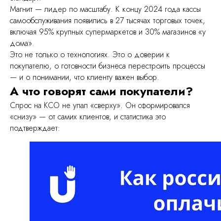
Магнит — лидер по масштабу. К концу 2024 года кассы
самообслуживания появились в 27 тысячах торговых точек,
включая 95% крупных супермаркетов и 30% магазинов «у
дома».
Это не только о технологиях. Это о доверии к
покупателю, о готовности бизнеса перестроить процессы
— и о понимании, что клиенту важен выбор.
А что говорят сами покупатели?
Спрос на КСО не упал «сверху». Он сформировался
«снизу» — от самих клиентов, и статистика это
подтверждает:
уск, легко масштабировать под
 и низкая текучка
омии на инфраструктуре