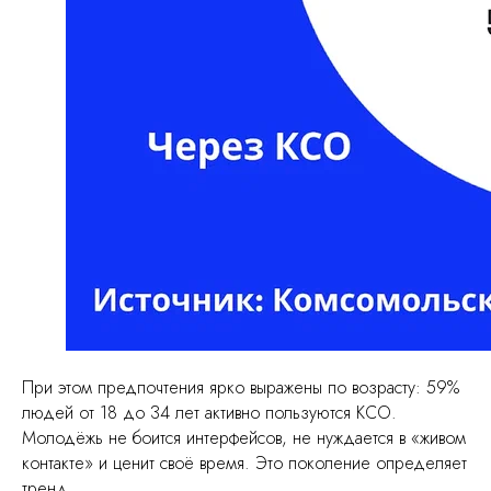
Читать
Решим похожую
При этом предпочтения ярко выражены по возрасту: 59%
задачу в вашей
людей от 18 до 34 лет активно пользуются КСО.
компании
Молодёжь не боится интерфейсов, не нуждается в «живом
контакте» и ценит своё время. Это поколение определяет
Оставьте заявку, быстро подберем
тренд.