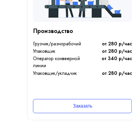
Сотрудничаем со в
Входим в торгово-
Производство
Входим в Российск
налогоплательщико
Грузчик/разнорабочий
от 280 р/час
Упаковщик
от 280 р/час
Реализуем проекты 
Оператор конвеерной
от 340 р/час
даже с редкой спе
линии
Упаковщик/укладчик
от 280 р/час
Заказать