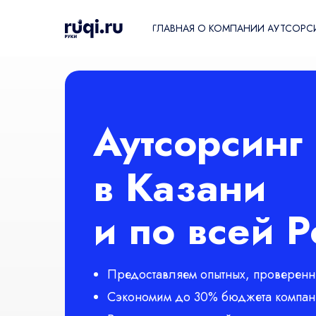
ГЛАВНАЯ
О КОМПАНИИ
АУТСОРС
Аутсорсинг
в Казани
и по всей 
Предоставляем опытных, проверенн
Сэкономим до 30% бюджета компани