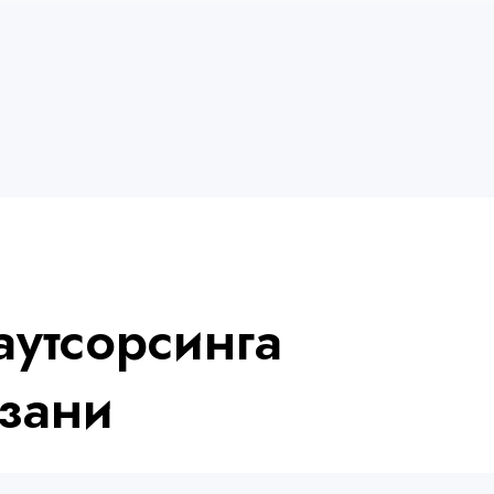
аутсорсинга
азани