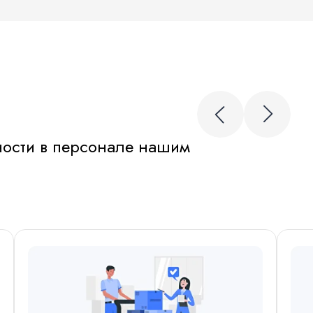
ности в персонале нашим
пания, у которой есть «Лицензия ЧАЗ»
боты