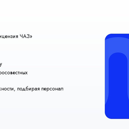
Лицензия ЧАЗ»
у
росовестных
жности, подбирая персонал