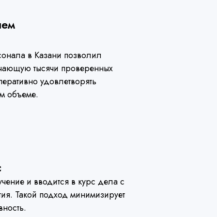
шем
сонала в Казани позволил
ючающую тысячи проверенных
перативно удовлетворять
м объеме.
с
чение и вводится в курс дела с
тия. Такой подход минимизирует
вность.