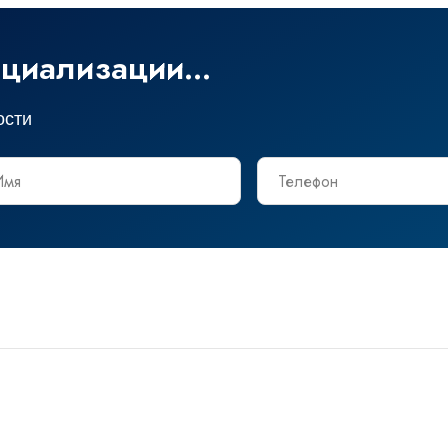
циализации...
ости