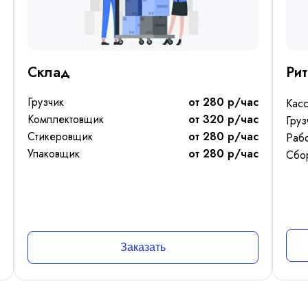
семи регионами РФ
промышленную палату
Склад
Ри
ую ассоциацию добросовестных
в
Грузчик
от 280 р/час
Кас
Комплектовщик
от 320 р/час
любого уровня сложности, подбирая персонал
Груз
Стикеровщик
от 280 р/час
Рабо
циализацией
Упаковщик
от 280 р/час
Сбо
Заказать